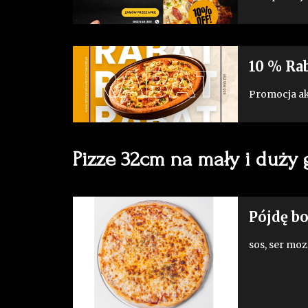
10 % Rab
Promocja ak
Pizze 32cm na mały i duży 
Pójdę b
sos, ser moz