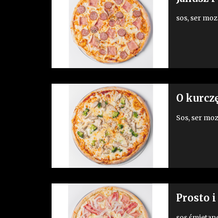
sos, ser moz
O kurczę
Sos, ser moz
Prosto i
sos śmietano