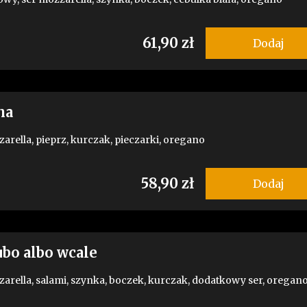
61,90 zł
Dodaj
na
zarella, pieprz, kurczak, pieczarki, oregano
58,90 zł
Dodaj
ubo albo wcale
zarella, salami, szynka, boczek, kurczak, dodatkowy ser, oregan