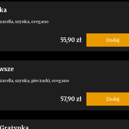
ka
zarella, szynka, oregano
55,90 zł
Dodaj
awsze
zarella, szynka, pieczarki, oregano
57,90 zł
Dodaj
i Grażynka