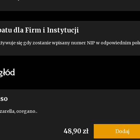
atu dla Firm i Instytucji
tywuje się gdy zostanie wpisany numer NIP w odpowiednim pol
głód
oso
zarella, oregano..
48,90 zł
Dodaj