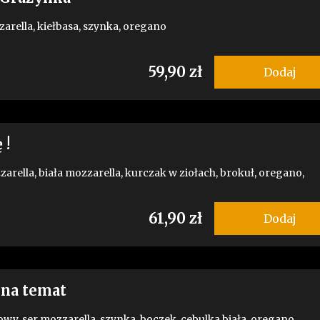
zarella, kiełbasa, szynka, oregano
59,90 zł
Dodaj
 !
zarella, biała mozzarella, kurczak w ziołach, brokuł, oregano,
61,90 zł
Dodaj
 na temat
wy, ser mozzarella, szynka, boczek, cebulka biała, oregano