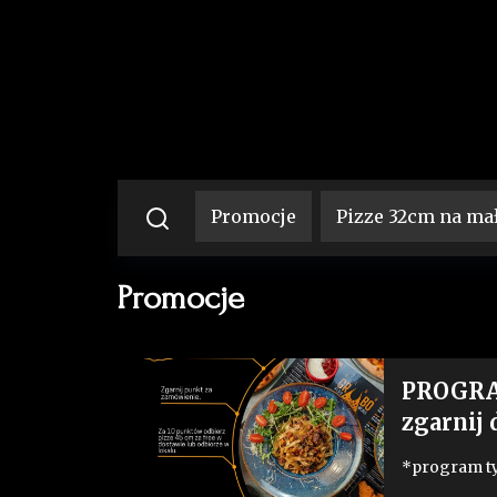
Promocje
Pizze 32cm na mał
Promocje
PROGRAM
zgarnij
*program ty