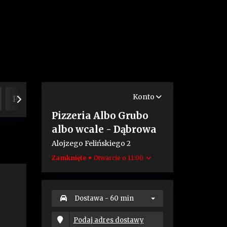
Konto
Pizze 60cm na mały i duży głód 60cm
Pizze 32cm
Pizzeria Albo Grubo
albo wcale - Dąbrowa
Alojzego Felińskiego 2
Zamknięte
Otwarcie o 11:00
Dostawa
- 60 min
Podaj adres dostawy