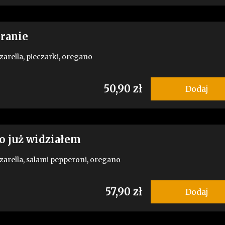
ranie
zarella, pieczarki, oregano
50,90 zł
Dodaj
o już widziałem
zarella, salami pepperoni, oregano
57,90 zł
Dodaj