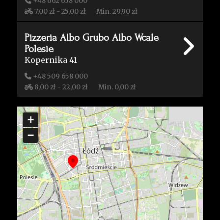
+48 662 658 000
7,00 zł - 25,00 zł
Min. 29,90 zł
Pizzeria Albo Grubo Albo Wcale
Polesie
Kopernika 41
+48 509 658 000
8,00 zł - 22,00 zł
Min. 0,00 zł
+
−