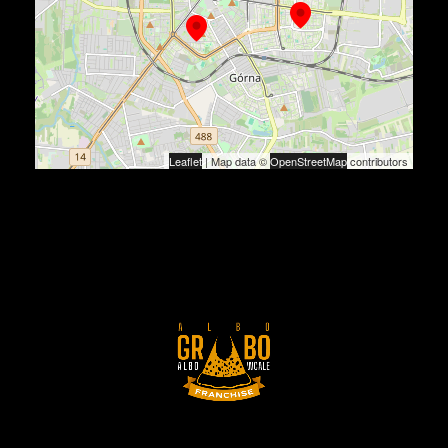
Leaflet
| Map data ©
OpenStreetMap
contributors