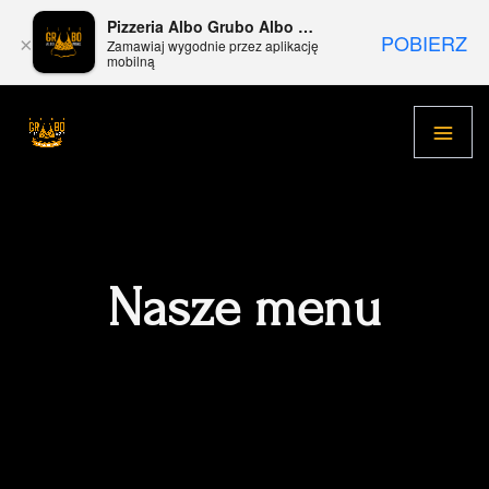
Pizzeria Albo Grubo Albo Wcale Chojny
POBIERZ
×
Zamawiaj wygodnie przez aplikację
mobilną
Nasze menu